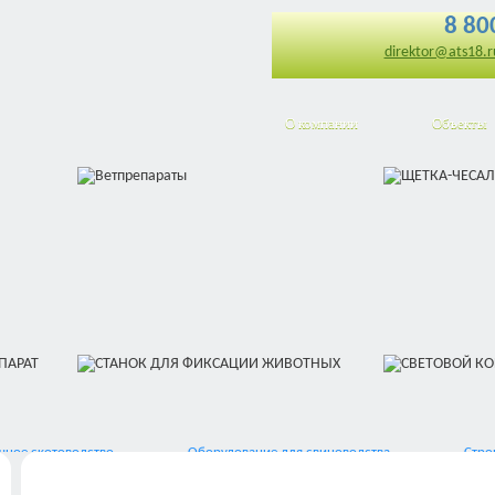
8 80
direktor@ats18.r
О компании
Объекты
ное скотоводство
Оборудование для свиноводства
Стро