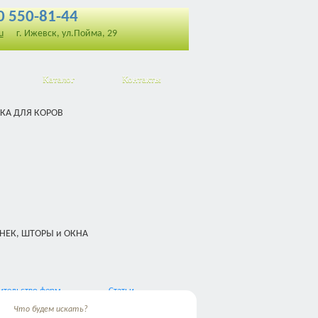
0 550-81-44
u
г. Ижевск, ул.Пойма, 29
Каталог
Контакты
ительство ферм
Статьи