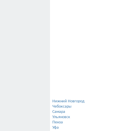
Танк охладитель
Фильтры для молока
Щетка-чесалка автоматическая
Свиноводство
Содержание свиней
Микроклимат
Поилки
Система навозоудаления
Кормление свиней
Строительство ферм
Нижний Новгород
Чебоксары
Самара
Ульяновск
Пенза
Уфа