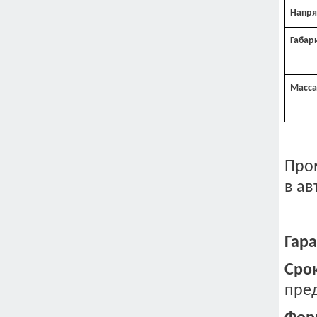
Напря
Габар
Масса
Про
в а
Гар
Сро
пре