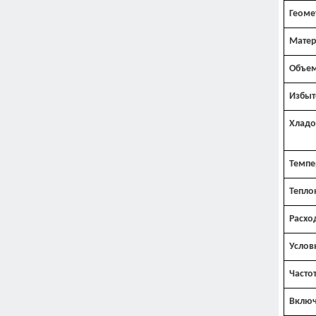
Геоме
Матер
Объем
Избыт
Хладо
Темпе
Тепло
Расхо
Услов
Часто
Включ