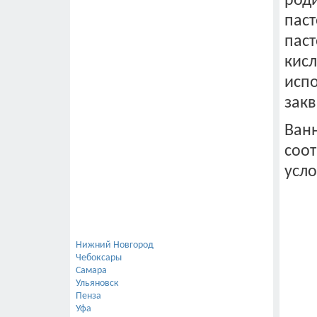
роди
Танк охладитель
паст
Фильтры для молока
Щетка-чесалка автоматическая
пас
кисл
Свиноводство
исп
Содержание свиней
Микроклимат
закв
Поилки
Ванн
Система навозоудаления
Кормление свиней
соот
Строительство ферм
усл
Нижний Новгород
Чебоксары
Самара
Ульяновск
Пенза
Уфа