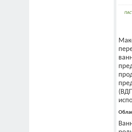
Ветеринарные препараты
Молочное скотоводство
ПАС
Автоматич. линия кормления
Вентиляция коровника
Весы для животных
Доильные залы
Мак
Домик для телят
пере
Запчасти для оборудования
ванн
Крематоры
Летняя дойка
пре
Маты и коврики
про
Молокопровод
пре
Молочное такси
Навозоуборочное оборудование
(ВДП
Пастеризаторы
исп
Передвижные доильные установ
Поилки для коров
Обла
Световой конек, шторы и окна
Станок для фиксации
Ван
Стойловое оборудование