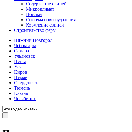
Содержание свиней
Микроклимат
Поилки
Система навозоудаления
Кормление свиней
Строительство ферм
Нижний Новгород
Чебоксары
Самара
Ульяновск
Пенза
Уфа
Киров
Пермь
Свердловск
Тюмень
Казань
Челябинск