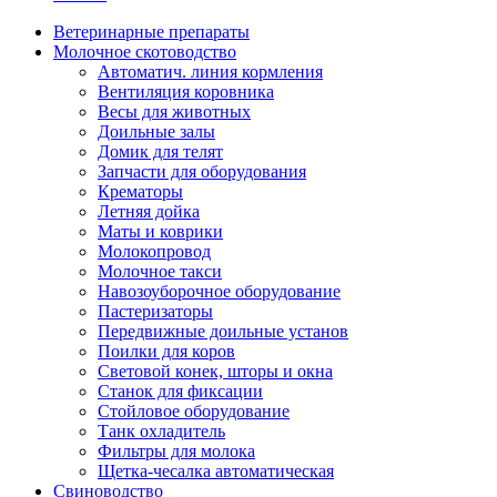
Ветеринарные препараты
Молочное скотоводство
Автоматич. линия кормления
Вентиляция коровника
Весы для животных
Доильные залы
Домик для телят
Запчасти для оборудования
Крематоры
Летняя дойка
Маты и коврики
Молокопровод
Молочное такси
Навозоуборочное оборудование
Пастеризаторы
Передвижные доильные установ
Поилки для коров
Световой конек, шторы и окна
Станок для фиксации
Стойловое оборудование
Танк охладитель
Фильтры для молока
Щетка-чесалка автоматическая
Свиноводство