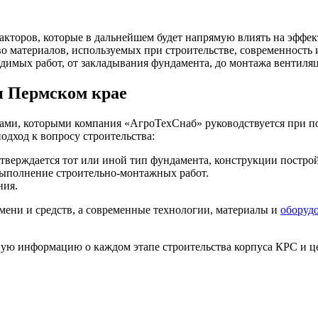
акторов, которые в дальнейшем будет напрямую влиять на эффек
о материалов, используемых при строительстве, современность 
одимых работ, от закладывания фундамента, до монтажа вентиля
и Пермском крае
и, которыми компания «АгроТехСнаб» руководствуется при пос
дход к вопросу строительства:
утверждается тот или иной тип фундамента, конструкции постро
выполнение строительно-монтажных работ.
ния.
мени и средств, а современные технологии, материалы и
оборуд
ную информацию о каждом этапе строительства корпуса КРС и це